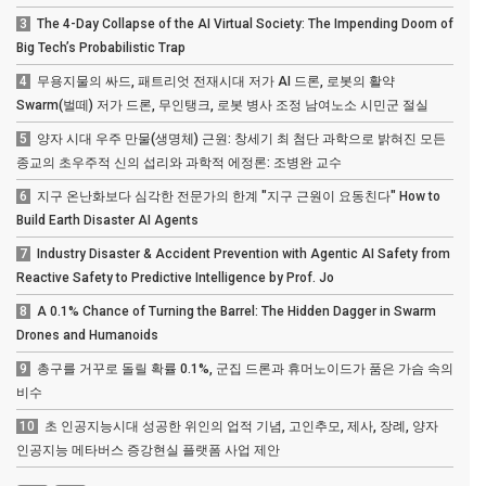
3
The 4-Day Collapse of the AI Virtual Society: The Impending Doom of
Big Tech’s Probabilistic Trap
4
무용지물의 싸드, 패트리엇 전재시대 저가 AI 드론, 로봇의 활약
Swarm(벌떼) 저가 드론, 무인탱크, 로봇 병사 조정 남여노소 시민군 절실
5
양자 시대 우주 만물(생명체) 근원: 창세기 최 첨단 과학으로 밝혀진 모든
종교의 초우주적 신의 섭리와 과학적 에정론: 조병완 교수
6
지구 온난화보다 심각한 전문가의 한계 "지구 근원이 요동친다" How to
Build Earth Disaster AI Agents
7
Industry Disaster & Accident Prevention with Agentic AI Safety from
Reactive Safety to Predictive Intelligence by Prof. Jo
8
A 0.1% Chance of Turning the Barrel: The Hidden Dagger in Swarm
Drones and Humanoids
9
총구를 거꾸로 돌릴 확률 0.1%, 군집 드론과 휴머노이드가 품은 가슴 속의
비수
10
초 인공지능시대 성공한 위인의 업적 기념, 고인추모, 제사, 장례, 양자
인공지능 메타버스 증강현실 플랫폼 사업 제안