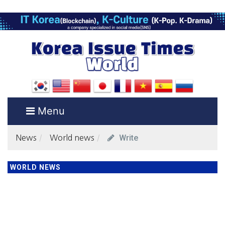
Menu
Write
News
World news
WORLD NEWS