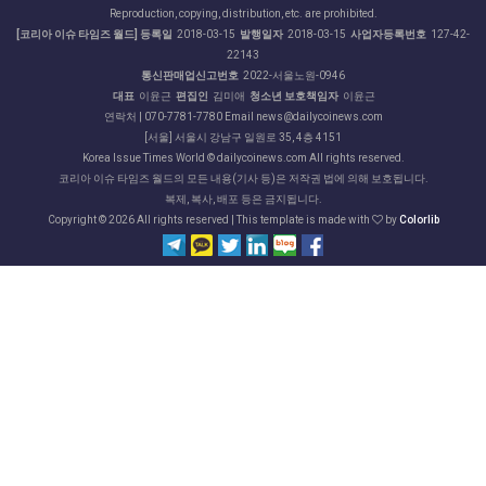
Reproduction, copying, distribution, etc. are prohibited.
[코리아 이슈 타임즈 월드] 등록일
2018-03-15
발행일자
2018-03-15
사업자등록번호
127-42-
22143
통신판매업신고번호
2022-서울노원-0946
대표
이윤근
편집인
김미애
청소년 보호책임자
이윤근
연락처 | 070-7781-7780 Email news@dailycoinews.com
[서울] 서울시 강남구 일원로 35, 4층 4151
Korea Issue Times World © dailycoinews.com All rights reserved.
코리아 이슈 타임즈 월드의 모든 내용(기사 등)은 저작권 법에 의해 보호됩니다.
복제, 복사, 배포 등은 금지됩니다.
Copyright ©
2026 All rights reserved | This template is made with
by
Colorlib