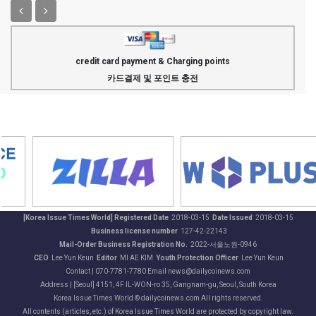
credit card payment & Charging points
카드결제 및 포인트 충전
[Korea Issue Times World] Registered Date
2018-03-15
Date Issued
2018-03-15
Business license number
127-42-22143
Mail-Order Business Registration No.
2022-서울노원-0946
CEO
Lee Yun Keun
Editor
MI AE KIM
Youth Protection Officer
Lee Yun Keun
Contact | 070-7781-7780 Email news@dailycoinews.com
Address | [Seoul] 4151, 4F IL-WON-ro 35, Gangnam-gu, Seoul, South Korea
Korea Issue Times World © dailycoinews.com All rights reserved.
All contents (articles, etc.) of Korea Issue Times World are protected by copyright law.