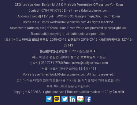
CEO
Lee Yun Keun
Editor
MI AE KIM
Youth Protection Officer
Lee Yun Keun
Contact | 070-7781-7780 Email news@dailycoinews.com
Address | [Seoul] 4151, 4F IL-WON-ro 35, Gangnam-gu, Seoul, South Korea
Korea Issue Times World © dailycoinews.com All rights reserved.
All contents (articles, etc.) of Korea Issue Times World are protected by copyright law.
Reproduction, copying, distribution, etc. are prohibited.
[코리아 이슈 타임즈 월드] 등록일
2018-03-15
발행일자
2018-03-15
사업자등록번호
127-42-
22143
통신판매업신고번호
2022-서울노원-0946
대표
이윤근
편집인
김미애
청소년 보호책임자
이윤근
연락처 | 070-7781-7780 Email news@dailycoinews.com
[서울] 서울시 강남구 일원로 35, 4층 4151
Korea Issue Times World © dailycoinews.com All rights reserved.
코리아 이슈 타임즈 월드의 모든 내용(기사 등)은 저작권 법에 의해 보호됩니다.
복제, 복사, 배포 등은 금지됩니다.
Copyright ©
2026 All rights reserved | This template is made with
by
Colorlib