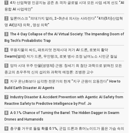
1
4차 산업혁명 인공지능 공존 초 격차 글로벌 시대 모든 사업 세계 선도 "AI
융합 AI 사업제안"
2
일론머스크 "의대가지 말라, 2~3년내 의사는 사라진다" "4차(5차)산업혁
명 AI(양자) 의학 , 영성 의학"
3
The 4-Day Collapse of the AI Virtual Society: The Impending Doom of
Big Tech’s Probabilistic Trap
4
무용지물의 싸드, 패트리엇 전재시대 저가 AI 드론, 로봇의 활약
Swarm(벌떼) 저가 드론, 무인탱크, 로봇 병사 조정 남여노소 시민군 절실
5
양자 시대 우주 만물(생명체) 근원: 창세기 최 첨단 과학으로 밝혀진 모든
종교의 초우주적 신의 섭리와 과학적 에정론: 조병완 교수
6
지구 온난화보다 심각한 전문가의 한계 "지구 근원이 요동친다" How to
Build Earth Disaster AI Agents
7
Industry Disaster & Accident Prevention with Agentic AI Safety from
Reactive Safety to Predictive Intelligence by Prof. Jo
8
A 0.1% Chance of Turning the Barrel: The Hidden Dagger in Swarm
Drones and Humanoids
9
총구를 거꾸로 돌릴 확률 0.1%, 군집 드론과 휴머노이드가 품은 가슴 속의