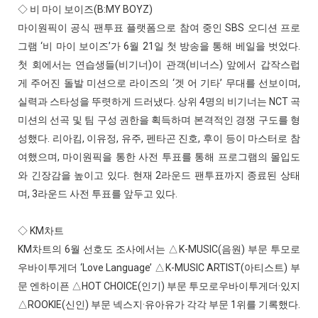
◇ 비 마이 보이즈(B:MY BOYZ)
마이원픽이 공식 팬투표 플랫폼으로 참여 중인 SBS 오디션 프로
그램 ‘비 마이 보이즈’가 6월 21일 첫 방송을 통해 베일을 벗었다.
첫 회에서는 연습생들(비기너)이 관객(비너스) 앞에서 갑작스럽
게 주어진 돌발 미션으로 라이즈의 ‘겟 어 기타’ 무대를 선보이며,
실력과 스타성을 뚜렷하게 드러냈다. 상위 4명의 비기너는 NCT 곡
미션의 선곡 및 팀 구성 권한을 획득하며 본격적인 경쟁 구도를 형
성했다. 리아킴, 이유정, 유주, 펜타곤 진호, 후이 등이 마스터로 참
여했으며, 마이원픽을 통한 사전 투표를 통해 프로그램의 몰입도
와 긴장감을 높이고 있다. 현재 2라운드 팬투표까지 종료된 상태
며, 3라운드 사전 투표를 앞두고 있다.
◇ KM차트
KM차트의 6월 선호도 조사에서는 △K-MUSIC(음원) 부문 투모로
우바이투게더 ‘Love Language’ △K-MUSIC ARTIST(아티스트) 부
문 엔하이픈 △HOT CHOICE(인기) 부문 투모로우바이투게더·있지
△ROOKIE(신인) 부문 넥스지·유아유가 각각 부문 1위를 기록했다.