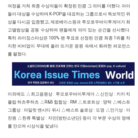
여정을 거쳐 최종 수상자들이 확정된 만큼 그 의미를 더했다. 아이
들이 대상을 수상하며 K-POP을 대표하는 그룹으로서 독보적인 위
상을 다시금 입증했고, 제로베이스원과 투모로우바이투게더가 최
고앨범상을 공동 수상하며 팬들에게 의미 있는 순간을 선사했다.
특히 라이징스타상은 100% 팬 투표로 선정된 만큼 최종 1위를 차
지한 비비업이 무대에 올라 뜨거운 응원 속에서 화려한 퍼포먼스
를 펼쳤다.
이외에도 △최고음원상 : 투모로우바이투게더 △신인상 : 키키·킥
플립·하츠투하츠 △R&B 힙합상 : RM △트로트상 : 영탁 △베스트
그룹상 : 아일릿·엔시티 위시 △베스트 솔로상 : 도영 △인기상 : 이
찬원 △한류 특별상 : 지민(방탄소년단) 등이 각 부문 수상의 영예
를 안으며 시상식을 빛냈다.