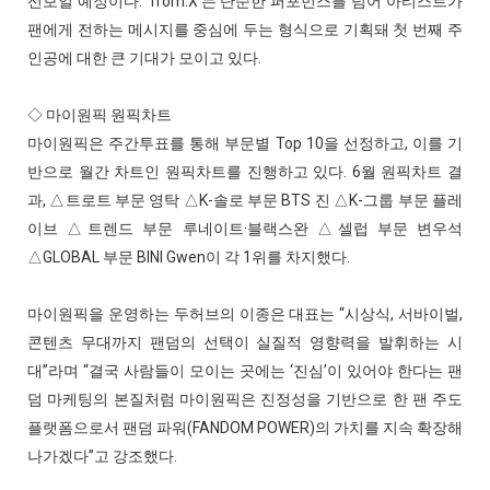
선보일 예정이다. ‘from.X’는 단순한 퍼포먼스를 넘어 아티스트가
팬에게 전하는 메시지를 중심에 두는 형식으로 기획돼 첫 번째 주
인공에 대한 큰 기대가 모이고 있다.
◇ 마이원픽 원픽차트
마이원픽은 주간투표를 통해 부문별 Top 10을 선정하고, 이를 기
반으로 월간 차트인 원픽차트를 진행하고 있다. 6월 원픽차트 결
과, △트로트 부문 영탁 △K-솔로 부문 BTS 진 △K-그룹 부문 플레
이브 △트렌드 부문 루네이트·블랙스완 △셀럽 부문 변우석
△GLOBAL 부문 BINI Gwen이 각 1위를 차지했다.
마이원픽을 운영하는 두허브의 이종은 대표는 “시상식, 서바이벌,
콘텐츠 무대까지 팬덤의 선택이 실질적 영향력을 발휘하는 시
대”라며 “결국 사람들이 모이는 곳에는 ‘진심’이 있어야 한다는 팬
덤 마케팅의 본질처럼 마이원픽은 진정성을 기반으로 한 팬 주도
플랫폼으로서 팬덤 파워(FANDOM POWER)의 가치를 지속 확장해
나가겠다”고 강조했다.