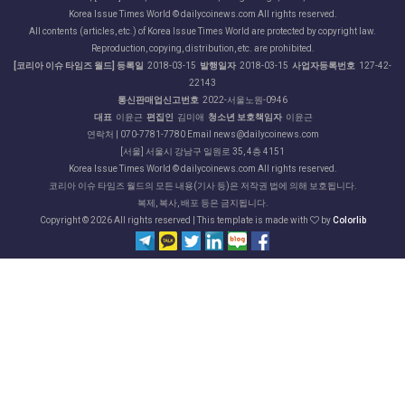
Korea Issue Times World © dailycoinews.com All rights reserved.
All contents (articles, etc.) of Korea Issue Times World are protected by copyright law.
Reproduction, copying, distribution, etc. are prohibited.
[코리아 이슈 타임즈 월드] 등록일
2018-03-15
발행일자
2018-03-15
사업자등록번호
127-42-
22143
통신판매업신고번호
2022-서울노원-0946
대표
이윤근
편집인
김미애
청소년 보호책임자
이윤근
연락처 | 070-7781-7780 Email news@dailycoinews.com
[서울] 서울시 강남구 일원로 35, 4층 4151
Korea Issue Times World © dailycoinews.com All rights reserved.
코리아 이슈 타임즈 월드의 모든 내용(기사 등)은 저작권 법에 의해 보호됩니다.
복제, 복사, 배포 등은 금지됩니다.
Copyright ©
2026 All rights reserved | This template is made with
by
Colorlib