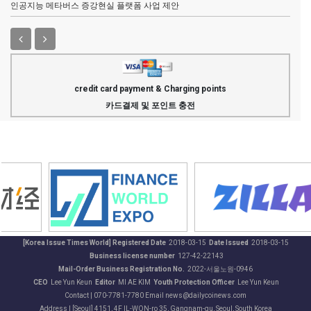
인공지능 메타버스 증강현실 플랫폼 사업 제안
credit card payment & Charging points
카드결제 및 포인트 충전
[Korea Issue Times World] Registered Date
2018-03-15
Date Issued
2018-03-15
Business license number
127-42-22143
Mail-Order Business Registration No.
2022-서울노원-0946
CEO
Lee Yun Keun
Editor
MI AE KIM
Youth Protection Officer
Lee Yun Keun
Contact | 070-7781-7780 Email news@dailycoinews.com
Address | [Seoul] 4151, 4F IL-WON-ro 35, Gangnam-gu, Seoul, South Korea