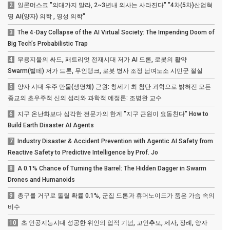
2
일론머스크 "의대가지 말라, 2~3년내 의사는 사라진다" "4차(5차)산업혁
명 AI(양자) 의학 , 영성 의학"
3
The 4-Day Collapse of the AI Virtual Society: The Impending Doom of
Big Tech’s Probabilistic Trap
4
무용지물의 싸드, 패트리엇 전재시대 저가 AI 드론, 로봇의 활약
Swarm(벌떼) 저가 드론, 무인탱크, 로봇 병사 조정 남여노소 시민군 절실
5
양자 시대 우주 만물(생명체) 근원: 창세기 최 첨단 과학으로 밝혀진 모든
종교의 초우주적 신의 섭리와 과학적 에정론: 조병완 교수
6
지구 온난화보다 심각한 전문가의 한계 "지구 근원이 요동친다" How to
Build Earth Disaster AI Agents
7
Industry Disaster & Accident Prevention with Agentic AI Safety from
Reactive Safety to Predictive Intelligence by Prof. Jo
8
A 0.1% Chance of Turning the Barrel: The Hidden Dagger in Swarm
Drones and Humanoids
9
총구를 거꾸로 돌릴 확률 0.1%, 군집 드론과 휴머노이드가 품은 가슴 속의
비수
10
초 인공지능시대 성공한 위인의 업적 기념, 고인추모, 제사, 장례, 양자