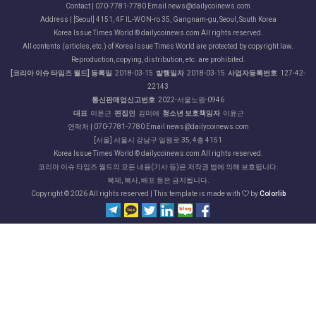
Contact | 070-7781-7780 Email news@dailycoinews.com
Address | [Seoul] 4151, 4F IL-WON-ro 35, Gangnam-gu, Seoul, South Korea
Korea Issue Times World © dailycoinews.com All rights reserved.
All contents (articles, etc.) of Korea Issue Times World are protected by copyright law.
Reproduction, copying, distribution, etc. are prohibited.
[코리아 이슈 타임즈 월드] 등록일
2018-03-15
발행일자
2018-03-15
사업자등록번호
127-42-
22143
통신판매업신고번호
2022-서울노원-0946
대표
이윤근
편집인
김미애
청소년 보호책임자
이윤근
연락처 | 070-7781-7780 Email news@dailycoinews.com
[서울] 서울시 강남구 일원로 35, 4층 4151
Korea Issue Times World © dailycoinews.com All rights reserved.
코리아 이슈 타임즈 월드의 모든 내용(기사 등)은 저작권 법에 의해 보호됩니다.
복제, 복사, 배포 등은 금지됩니다.
Copyright ©
2026 All rights reserved | This template is made with
by
Colorlib