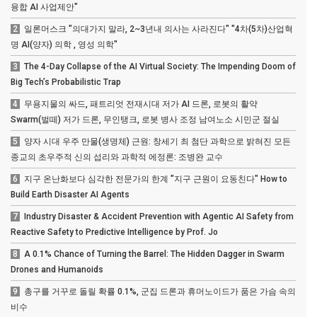
융합 AI 사업제안"
2
일론머스크 "의대가지 말라, 2~3년내 의사는 사라진다" "4차(5차)산업혁
명 AI(양자) 의학 , 영성 의학"
3
The 4-Day Collapse of the AI Virtual Society: The Impending Doom of
Big Tech’s Probabilistic Trap
4
무용지물의 싸드, 패트리엇 전재시대 저가 AI 드론, 로봇의 활약
Swarm(벌떼) 저가 드론, 무인탱크, 로봇 병사 조정 남여노소 시민군 절실
5
양자 시대 우주 만물(생명체) 근원: 창세기 최 첨단 과학으로 밝혀진 모든
종교의 초우주적 신의 섭리와 과학적 에정론: 조병완 교수
6
지구 온난화보다 심각한 전문가의 한계 "지구 근원이 요동친다" How to
Build Earth Disaster AI Agents
7
Industry Disaster & Accident Prevention with Agentic AI Safety from
Reactive Safety to Predictive Intelligence by Prof. Jo
8
A 0.1% Chance of Turning the Barrel: The Hidden Dagger in Swarm
Drones and Humanoids
9
총구를 거꾸로 돌릴 확률 0.1%, 군집 드론과 휴머노이드가 품은 가슴 속의
비수