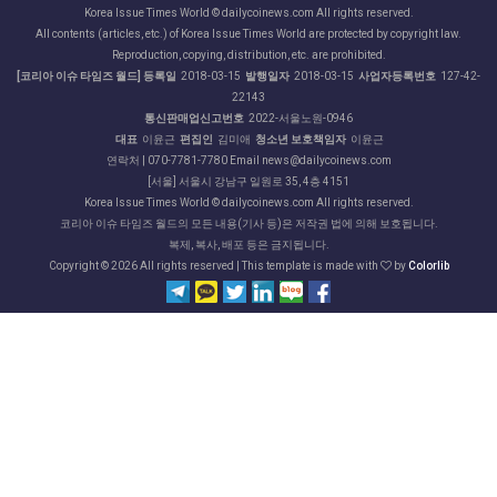
Korea Issue Times World © dailycoinews.com All rights reserved.
All contents (articles, etc.) of Korea Issue Times World are protected by copyright law.
Reproduction, copying, distribution, etc. are prohibited.
[코리아 이슈 타임즈 월드] 등록일
2018-03-15
발행일자
2018-03-15
사업자등록번호
127-42-
22143
통신판매업신고번호
2022-서울노원-0946
대표
이윤근
편집인
김미애
청소년 보호책임자
이윤근
연락처 | 070-7781-7780 Email news@dailycoinews.com
[서울] 서울시 강남구 일원로 35, 4층 4151
Korea Issue Times World © dailycoinews.com All rights reserved.
코리아 이슈 타임즈 월드의 모든 내용(기사 등)은 저작권 법에 의해 보호됩니다.
복제, 복사, 배포 등은 금지됩니다.
Copyright ©
2026 All rights reserved | This template is made with
by
Colorlib