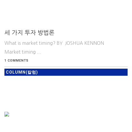
세 가지 투자 방법론
What is market timing? BY JOSHUA KENNON
Market timing ...
1 COMMENTS
COLUMN(칼럼)