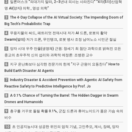
2
일론머스크 "의대가지 말라, 2~3년내 의사는 사라진다" "4차(5차)산업혁
명 AI(양자) 의학 , 영성 의학"
3
The 4-Day Collapse of the AI Virtual Society: The Impending Doom of
Big Tech’s Probabilistic Trap
4
무용지물의 싸드, 패트리엇 전재시대 저가 AI 드론, 로봇의 활약
Swarm(벌떼) 저가 드론, 무인탱크, 로봇 병사 조정 남여노소 시민군 절실
5
양자 시대 우주 만물(생명체) 근원: 창세기 최 첨단 과학으로 밝혀진 모든
종교의 초우주적 신의 섭리와 과학적 에정론: 조병완 교수
6
지구 온난화보다 심각한 전문가의 한계 "지구 근원이 요동친다" How to
Build Earth Disaster AI Agents
7
Industry Disaster & Accident Prevention with Agentic AI Safety from
Reactive Safety to Predictive Intelligence by Prof. Jo
8
A 0.1% Chance of Turning the Barrel: The Hidden Dagger in Swarm
Drones and Humanoids
9
총구를 거꾸로 돌릴 확률 0.1%, 군집 드론과 휴머노이드가 품은 가슴 속의
비수
10
초 인공지능시대 성공한 위인의 업적 기념, 고인추모, 제사, 장례, 양자