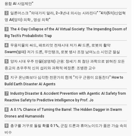
융합 AI 사업제안"
2
일론머스크 "의대가지 말라, 2~3년내 의사는 사라진다" "4차(5차)산업혁
명 AI(양자) 의학 , 영성 의학"
3
The 4-Day Collapse of the AI Virtual Society: The Impending Doom of
Big Tech’s Probabilistic Trap
4
무용지물의 싸드, 패트리엇 전재시대 저가 AI 드론, 로봇의 활약
Swarm(벌떼) 저가 드론, 무인탱크, 로봇 병사 조정 남여노소 시민군 절실
5
양자 시대 우주 만물(생명체) 근원: 창세기 최 첨단 과학으로 밝혀진 모든
종교의 초우주적 신의 섭리와 과학적 에정론: 조병완 교수
6
지구 온난화보다 심각한 전문가의 한계 "지구 근원이 요동친다" How to
Build Earth Disaster AI Agents
7
Industry Disaster & Accident Prevention with Agentic AI Safety from
Reactive Safety to Predictive Intelligence by Prof. Jo
8
A 0.1% Chance of Turning the Barrel: The Hidden Dagger in Swarm
Drones and Humanoids
9
총구를 거꾸로 돌릴 확률 0.1%, 군집 드론과 휴머노이드가 품은 가슴 속의
비수