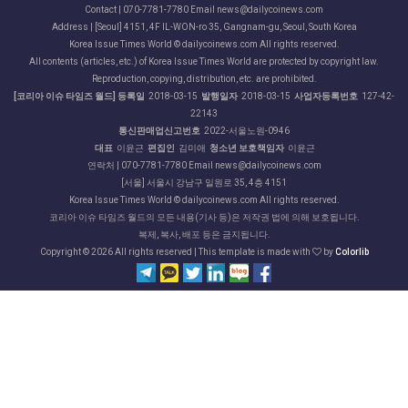
Contact | 070-7781-7780 Email news@dailycoinews.com
Address | [Seoul] 4151, 4F IL-WON-ro 35, Gangnam-gu, Seoul, South Korea
Korea Issue Times World © dailycoinews.com All rights reserved.
All contents (articles, etc.) of Korea Issue Times World are protected by copyright law.
Reproduction, copying, distribution, etc. are prohibited.
[코리아 이슈 타임즈 월드] 등록일
2018-03-15
발행일자
2018-03-15
사업자등록번호
127-42-
22143
통신판매업신고번호
2022-서울노원-0946
대표
이윤근
편집인
김미애
청소년 보호책임자
이윤근
연락처 | 070-7781-7780 Email news@dailycoinews.com
[서울] 서울시 강남구 일원로 35, 4층 4151
Korea Issue Times World © dailycoinews.com All rights reserved.
코리아 이슈 타임즈 월드의 모든 내용(기사 등)은 저작권 법에 의해 보호됩니다.
복제, 복사, 배포 등은 금지됩니다.
Copyright ©
2026 All rights reserved | This template is made with
by
Colorlib