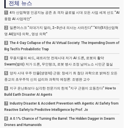
전체 뉴스
1
4차 산업혁명 인공지능 공존 초 격차 글로벌 시대 모든 사업 세계 선도 "AI
융합 AI 사업제안"
2
일론머스크 "의대가지 말라, 2~3년내 의사는 사라진다" "4차(5차)산업혁
명 AI(양자) 의학 , 영성 의학"
3
The 4-Day Collapse of the AI Virtual Society: The Impending Doom of
Big Tech’s Probabilistic Trap
4
무용지물의 싸드, 패트리엇 전재시대 저가 AI 드론, 로봇의 활약
Swarm(벌떼) 저가 드론, 무인탱크, 로봇 병사 조정 남여노소 시민군 절실
5
양자 시대 우주 만물(생명체) 근원: 창세기 최 첨단 과학으로 밝혀진 모든
종교의 초우주적 신의 섭리와 과학적 에정론: 조병완 교수
6
지구 온난화보다 심각한 전문가의 한계 "지구 근원이 요동친다" How to
Build Earth Disaster AI Agents
7
Industry Disaster & Accident Prevention with Agentic AI Safety from
Reactive Safety to Predictive Intelligence by Prof. Jo
8
A 0.1% Chance of Turning the Barrel: The Hidden Dagger in Swarm
Drones and Humanoids