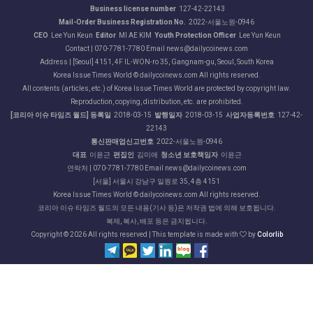
Business license number
127-42-22143
Mail-Order Business Registration No.
2022-서울노원-0946
CEO
Lee Yun Keun
Editor
MI AE KIM
Youth Protection Officer
Lee Yun Keun
Contact | 070-7781-7780 Email news@dailycoinews.com
Address | [Seoul] 4151, 4F IL-WON-ro 35, Gangnam-gu, Seoul, South Korea
Korea Issue Times World © dailycoinews.com All rights reserved.
All contents (articles, etc.) of Korea Issue Times World are protected by copyright law.
Reproduction, copying, distribution, etc. are prohibited.
[코리아 이슈 타임즈 월드] 등록일
2018-03-15
발행일자
2018-03-15
사업자등록번호
127-42-
22143
통신판매업신고번호
2022-서울노원-0946
대표
이윤근
편집인
김미애
청소년 보호책임자
이윤근
연락처 | 070-7781-7780 Email news@dailycoinews.com
[서울] 서울시 강남구 일원로 35, 4층 4151
Korea Issue Times World © dailycoinews.com All rights reserved.
코리아 이슈 타임즈 월드의 모든 내용(기사 등)은 저작권 법에 의해 보호됩니다.
복제, 복사, 배포 등은 금지됩니다.
Copyright ©
2026 All rights reserved | This template is made with
by
Colorlib