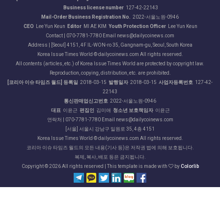
Business license number
127-42-22143
Mail-Order Business Registration No.
2022-서울노원-0946
CEO
Lee Yun Keun
Editor
MI AE KIM
Youth Protection Officer
Lee Yun Keun
Contact | 070-7781-7780 Email news@dailycoinews.com
Address | [Seoul] 4151, 4F IL-WON-ro 35, Gangnam-gu, Seoul, South Korea
Korea Issue Times World © dailycoinews.com All rights reserved.
All contents (articles, etc.) of Korea Issue Times World are protected by copyright law.
Reproduction, copying, distribution, etc. are prohibited.
[코리아 이슈 타임즈 월드] 등록일
2018-03-15
발행일자
2018-03-15
사업자등록번호
127-42-
22143
통신판매업신고번호
2022-서울노원-0946
대표
이윤근
편집인
김미애
청소년 보호책임자
이윤근
연락처 | 070-7781-7780 Email news@dailycoinews.com
[서울] 서울시 강남구 일원로 35, 4층 4151
Korea Issue Times World © dailycoinews.com All rights reserved.
코리아 이슈 타임즈 월드의 모든 내용(기사 등)은 저작권 법에 의해 보호됩니다.
복제, 복사, 배포 등은 금지됩니다.
Copyright ©
2026 All rights reserved | This template is made with
by
Colorlib