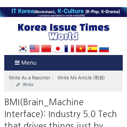
Menu
Write As a Reporter
Write My Article (회원)
Write
BMI(Brain_Machine
Interface): Industry 5.0 Tech
that drives things just by