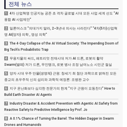
전체 뉴스
1
4차 산업혁명 인공지능 공존 초 격차 글로벌 시대 모든 사업 세계 선도 "AI
융합 AI 사업제안"
2
일론머스크 "의대가지 말라, 2~3년내 의사는 사라진다" "4차(5차)산업혁
명 AI(양자) 의학 , 영성 의학"
3
The 4-Day Collapse of the AI Virtual Society: The Impending Doom of
Big Tech’s Probabilistic Trap
4
무용지물의 싸드, 패트리엇 전재시대 저가 AI 드론, 로봇의 활약
Swarm(벌떼) 저가 드론, 무인탱크, 로봇 병사 조정 남여노소 시민군 절실
5
양자 시대 우주 만물(생명체) 근원: 창세기 최 첨단 과학으로 밝혀진 모든
종교의 초우주적 신의 섭리와 과학적 에정론: 조병완 교수
6
지구 온난화보다 심각한 전문가의 한계 "지구 근원이 요동친다" How to
Build Earth Disaster AI Agents
7
Industry Disaster & Accident Prevention with Agentic AI Safety from
Reactive Safety to Predictive Intelligence by Prof. Jo
8
A 0.1% Chance of Turning the Barrel: The Hidden Dagger in Swarm
Drones and Humanoids