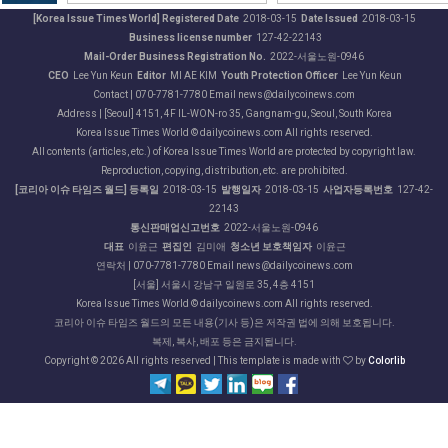
[Korea Issue Times World] Registered Date
2018-03-15
Date Issued
2018-03-15
Business license number
127-42-22143
Mail-Order Business Registration No.
2022-서울노원-0946
CEO
Lee Yun Keun
Editor
MI AE KIM
Youth Protection Officer
Lee Yun Keun
Contact | 070-7781-7780 Email news@dailycoinews.com
Address | [Seoul] 4151, 4F IL-WON-ro 35, Gangnam-gu, Seoul, South Korea
Korea Issue Times World © dailycoinews.com All rights reserved.
All contents (articles, etc.) of Korea Issue Times World are protected by copyright law.
Reproduction, copying, distribution, etc. are prohibited.
[코리아 이슈 타임즈 월드] 등록일
2018-03-15
발행일자
2018-03-15
사업자등록번호
127-42-
22143
통신판매업신고번호
2022-서울노원-0946
대표
이윤근
편집인
김미애
청소년 보호책임자
이윤근
연락처 | 070-7781-7780 Email news@dailycoinews.com
[서울] 서울시 강남구 일원로 35, 4층 4151
Korea Issue Times World © dailycoinews.com All rights reserved.
코리아 이슈 타임즈 월드의 모든 내용(기사 등)은 저작권 법에 의해 보호됩니다.
복제, 복사, 배포 등은 금지됩니다.
Copyright ©
2026 All rights reserved | This template is made with
by
Colorlib