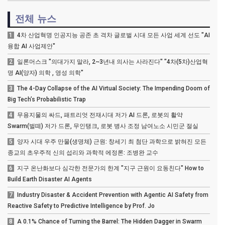
전체 뉴스
1
4차 산업혁명 인공지능 공존 초 격차 글로벌 시대 모든 사업 세계 선도 "AI
융합 AI 사업제안"
2
일론머스크 "의대가지 말라, 2~3년내 의사는 사라진다" "4차(5차)산업혁
명 AI(양자) 의학 , 영성 의학"
3
The 4-Day Collapse of the AI Virtual Society: The Impending Doom of
Big Tech’s Probabilistic Trap
4
무용지물의 싸드, 패트리엇 전재시대 저가 AI 드론, 로봇의 활약
Swarm(벌떼) 저가 드론, 무인탱크, 로봇 병사 조정 남여노소 시민군 절실
5
양자 시대 우주 만물(생명체) 근원: 창세기 최 첨단 과학으로 밝혀진 모든
종교의 초우주적 신의 섭리와 과학적 에정론: 조병완 교수
6
지구 온난화보다 심각한 전문가의 한계 "지구 근원이 요동친다" How to
Build Earth Disaster AI Agents
7
Industry Disaster & Accident Prevention with Agentic AI Safety from
Reactive Safety to Predictive Intelligence by Prof. Jo
8
A 0.1% Chance of Turning the Barrel: The Hidden Dagger in Swarm