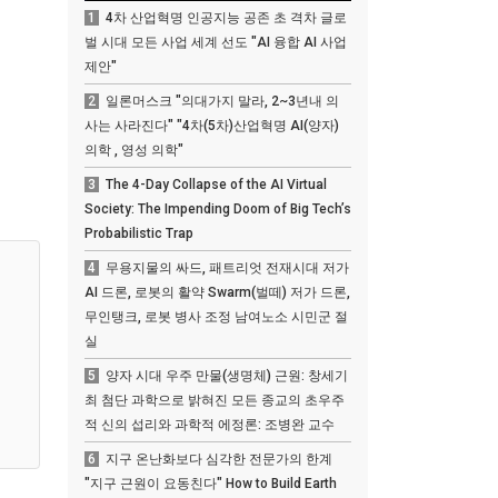
1
4차 산업혁명 인공지능 공존 초 격차 글로
벌 시대 모든 사업 세계 선도 "AI 융합 AI 사업
제안"
2
일론머스크 "의대가지 말라, 2~3년내 의
사는 사라진다" "4차(5차)산업혁명 AI(양자)
의학 , 영성 의학"
3
The 4-Day Collapse of the AI Virtual
Society: The Impending Doom of Big Tech’s
Probabilistic Trap
4
무용지물의 싸드, 패트리엇 전재시대 저가
AI 드론, 로봇의 활약 Swarm(벌떼) 저가 드론,
무인탱크, 로봇 병사 조정 남여노소 시민군 절
실
5
양자 시대 우주 만물(생명체) 근원: 창세기
최 첨단 과학으로 밝혀진 모든 종교의 초우주
적 신의 섭리와 과학적 에정론: 조병완 교수
6
지구 온난화보다 심각한 전문가의 한계
"지구 근원이 요동친다" How to Build Earth