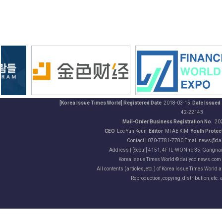
[Korea Issue Times World] Registered Date
2018-03-15
Date Issued
42-22143
Mail-Order Business Registration No.
20
CEO
Lee Yun Keun
Editor
MI AE KIM
Youth Protect
Contact | 070-7781-7780 Email news@da
Address | [Seoul] 4151, 4F IL-WON-ro 35, Gangnam
Korea Issue Times World © dailycoinews.com A
All contents (articles, etc.) of Korea Issue Times World 
Reproduction, copying, distribution, etc. 