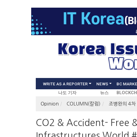
WRITE AS A REPORTER
NEWS
BC MARK
나도 기자
뉴스
BLOCKCH
Opinion
COLUMN(칼럼)
조병완의 4차
CO2 & Accident- Free &
Infrastructures World #