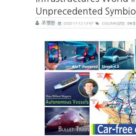
Unprecedented Symbioti
조병완
2025-11-12 13:47
COLUMN(칼럼)
DN