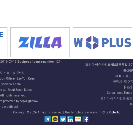
2018-03-15
Business license number
127-
[코리아 이슈 타임즈 월드] 등록일
201
통신판
22-서울노원-0946
대표
이윤근
ion Officer
Lee Yun Keun
연락처 | 070-77
ilycoinews.com
[서울]
-gu, Seoul, South Korea
Korea Issue Times 
ll rights reserved.
코리아 이슈 타임즈 월드의
are protected by copyright law.
복
are prohibited.
Copyright ©
2026 All rights reserved | This template is made with
by
Colorlib