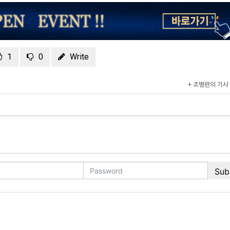
1
0
Write
+ 조병완의 기사