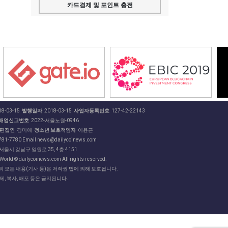
카드결제 및 포인트 충전
8-03-15
발행일자
2018-03-15
사업자등록번호
127-42-22143
매업신고번호
2022-서울노원-0946
편집인
김미애
청소년 보호책임자
이윤근
81-7780 Email news@dailycoinews.com
 서울시 강남구 일원로 35, 4층 4151
World © dailycoinews.com All rights reserved.
 모든 내용(기사 등)은 저작권 법에 의해 보호됩니다.
제, 복사, 배포 등은 금지됩니다.