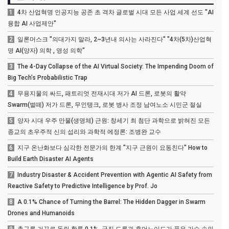
1
4차 산업혁명 인공지능 공존 초 격차 글로벌 시대 모든 사업 세계 선도 "AI
융합 AI 사업제안"
2
일론머스크 "의대가지 말라, 2~3년내 의사는 사라진다" "4차(5차)산업혁
명 AI(양자) 의학 , 영성 의학"
3
The 4-Day Collapse of the AI Virtual Society: The Impending Doom of
Big Tech’s Probabilistic Trap
4
무용지물의 싸드, 패트리엇 전재시대 저가 AI 드론, 로봇의 활약
Swarm(벌떼) 저가 드론, 무인탱크, 로봇 병사 조정 남여노소 시민군 절실
5
양자 시대 우주 만물(생명체) 근원: 창세기 최 첨단 과학으로 밝혀진 모든
종교의 초우주적 신의 섭리와 과학적 에정론: 조병완 교수
6
지구 온난화보다 심각한 전문가의 한계 "지구 근원이 요동친다" How to
Build Earth Disaster AI Agents
7
Industry Disaster & Accident Prevention with Agentic AI Safety from
Reactive Safety to Predictive Intelligence by Prof. Jo
8
A 0.1% Chance of Turning the Barrel: The Hidden Dagger in Swarm
Drones and Humanoids