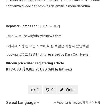
la moneda virtual Libra es similar y es cuestionable cuánta
confianza puede dar después de emitir la moneda virtual.
Reporter James Lee 의 기사 더 보기
- 뉴스 제보 : news@dailycoinews.com
- 기사에 사용된 모든 자료에 대한 책임은 작성자 본인책임
[copyrightⓒ 2018 All rights reserved by Daily Coin News]
Bitcoin price when registering article
BTC-USD : $ 9,823.90 USD (API by Bitfinex)
1
0
Write
Select Language
▼
+ Reporter James Lee의 기사 더 보기