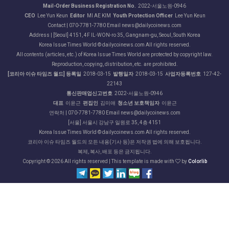
Mail-Order Business Registration No.
2022-서울노원-0946
CEO
Lee Yun Keun
Editor
MI AE KIM
Youth Protection Officer
Lee Yun Keun
Contact | 070-7781-7780 Email news@dailycoinews.com
Address | [Seoul] 4151, 4F IL-WON-ro 35, Gangnam-gu, Seoul, South Korea
Korea Issue Times World © dailycoinews.com All rights reserved.
All contents (articles, etc.) of Korea Issue Times World are protected by copyright law.
Reproduction, copying, distribution, etc. are prohibited.
[코리아 이슈 타임즈 월드] 등록일
2018-03-15
발행일자
2018-03-15
사업자등록번호
127-42-
22143
통신판매업신고번호
2022-서울노원-0946
대표
이윤근
편집인
김미애
청소년 보호책임자
이윤근
연락처 | 070-7781-7780 Email news@dailycoinews.com
[서울] 서울시 강남구 일원로 35, 4층 4151
Korea Issue Times World © dailycoinews.com All rights reserved.
코리아 이슈 타임즈 월드의 모든 내용(기사 등)은 저작권 법에 의해 보호됩니다.
복제, 복사, 배포 등은 금지됩니다.
Copyright ©
2026 All rights reserved | This template is made with
by
Colorlib