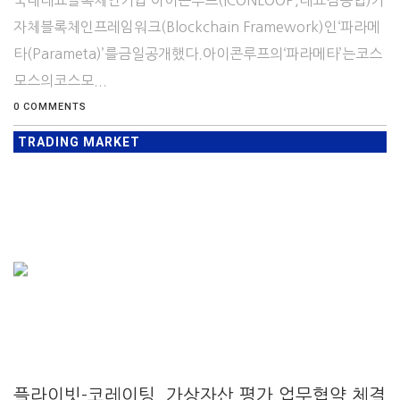
자체블록체인프레임워크(Blockchain Framework)인‘파라메
타(Parameta)’를금일공개했다.아이콘루프의‘파라메타’는코스
모스의코스모...
0 COMMENTS
TRADING MARKET
플라이빗-코레이팅, 가상자산 평가 업무협약 체결