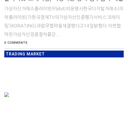
가상자산거래소플라이빗(Flybit)의운영사한국디지털거래소(이
하플라이빗)가한국경제TV의가상자산인증평가서비스‘코레이
팅’(KORATING)과업무협약을체결했다고14일밝혔다.이번협
약은가상자산검증절차를강...
0 COMMENTS
TRADING MARKET