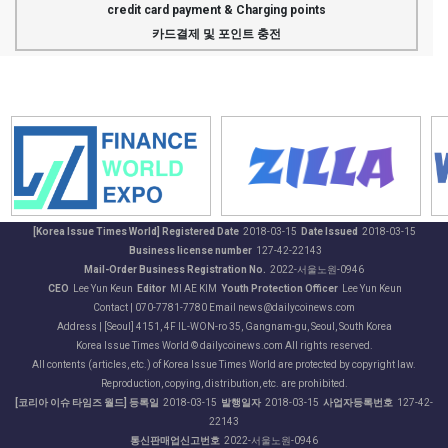
credit card payment & Charging points
카드결제 및 포인트 충전
[Korea Issue Times World] Registered Date
2018-03-15
Date Issued
2018-03-15
Business license number
127-42-22143
Mail-Order Business Registration No.
2022-서울노원-0946
CEO
Lee Yun Keun
Editor
MI AE KIM
Youth Protection Officer
Lee Yun Keun
Contact | 070-7781-7780 Email news@dailycoinews.com
Address | [Seoul] 4151, 4F IL-WON-ro 35, Gangnam-gu, Seoul, South Korea
Korea Issue Times World © dailycoinews.com All rights reserved.
All contents (articles, etc.) of Korea Issue Times World are protected by copyright law.
Reproduction, copying, distribution, etc. are prohibited.
[코리아 이슈 타임즈 월드] 등록일
2018-03-15
발행일자
2018-03-15
사업자등록번호
127-42-
22143
통신판매업신고번호
2022-서울노원-0946