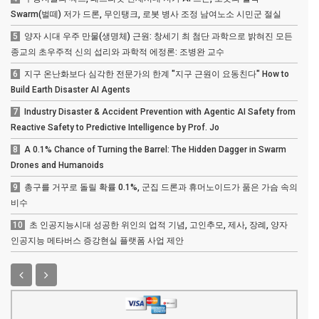
Swarm(벌떼) 저가 드론, 무인탱크, 로봇 병사 조정 남여노소 시민군 절실
5
양자 시대 우주 만물(생명체) 근원: 창세기 최 첨단 과학으로 밝혀진 모든
종교의 초우주적 신의 섭리와 과학적 에정론: 조병완 교수
6
지구 온난화보다 심각한 전문가의 한계 "지구 근원이 요동친다" How to
Build Earth Disaster AI Agents
7
Industry Disaster & Accident Prevention with Agentic AI Safety from
Reactive Safety to Predictive Intelligence by Prof. Jo
8
A 0.1% Chance of Turning the Barrel: The Hidden Dagger in Swarm
Drones and Humanoids
9
총구를 거꾸로 돌릴 확률 0.1%, 군집 드론과 휴머노이드가 품은 가슴 속의
비수
10
초 인공지능시대 성공한 위인의 업적 기념, 고인추모, 제사, 장례, 양자
인공지능 메타버스 증강현실 플랫폼 사업 제안