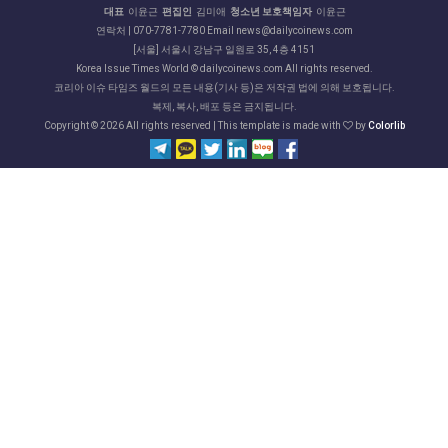
대표
이윤근
편집인
김미애
청소년 보호책임자
이윤근
연락처 | 070-7781-7780 Email news@dailycoinews.com
[서울] 서울시 강남구 일원로 35, 4층 4151
Korea Issue Times World © dailycoinews.com All rights reserved.
코리아 이슈 타임즈 월드의 모든 내용(기사 등)은 저작권 법에 의해 보호됩니다.
복제, 복사, 배포 등은 금지됩니다.
Copyright ©
2026 All rights reserved | This template is made with
by
Colorlib