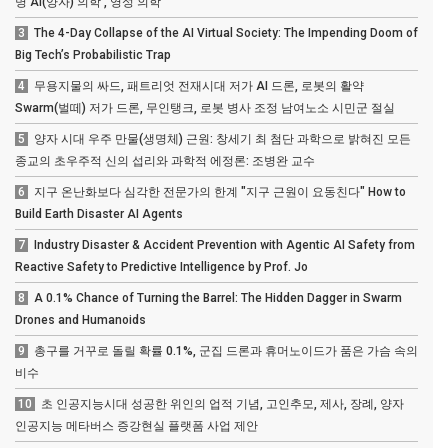
명 AI(양자) 의학 , 영성 의학"
3
The 4-Day Collapse of the AI Virtual Society: The Impending Doom of
Big Tech’s Probabilistic Trap
4
무용지물의 싸드, 패트리엇 전재시대 저가 AI 드론, 로봇의 활약
Swarm(벌떼) 저가 드론, 무인탱크, 로봇 병사 조정 남여노소 시민군 절실
5
양자 시대 우주 만물(생명체) 근원: 창세기 최 첨단 과학으로 밝혀진 모든
종교의 초우주적 신의 섭리와 과학적 에정론: 조병완 교수
6
지구 온난화보다 심각한 전문가의 한계 "지구 근원이 요동친다" How to
Build Earth Disaster AI Agents
7
Industry Disaster & Accident Prevention with Agentic AI Safety from
Reactive Safety to Predictive Intelligence by Prof. Jo
8
A 0.1% Chance of Turning the Barrel: The Hidden Dagger in Swarm
Drones and Humanoids
9
총구를 거꾸로 돌릴 확률 0.1%, 군집 드론과 휴머노이드가 품은 가슴 속의
비수
10
초 인공지능시대 성공한 위인의 업적 기념, 고인추모, 제사, 장례, 양자
인공지능 메타버스 증강현실 플랫폼 사업 제안