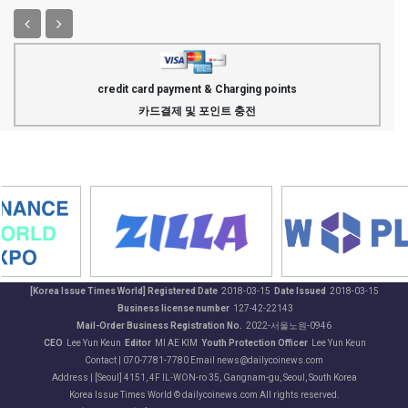
credit card payment & Charging points
카드결제 및 포인트 충전
[Korea Issue Times World] Registered Date
2018-03-15
Date Issued
2018-03-15
Business license number
127-42-22143
Mail-Order Business Registration No.
2022-서울노원-0946
CEO
Lee Yun Keun
Editor
MI AE KIM
Youth Protection Officer
Lee Yun Keun
Contact | 070-7781-7780 Email news@dailycoinews.com
Address | [Seoul] 4151, 4F IL-WON-ro 35, Gangnam-gu, Seoul, South Korea
Korea Issue Times World © dailycoinews.com All rights reserved.