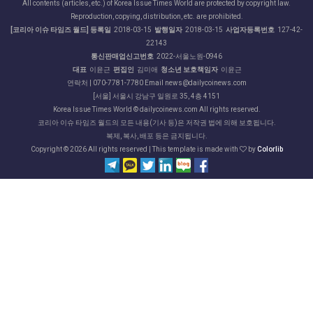
All contents (articles, etc.) of Korea Issue Times World are protected by copyright law.
Reproduction, copying, distribution, etc. are prohibited.
[코리아 이슈 타임즈 월드] 등록일
2018-03-15
발행일자
2018-03-15
사업자등록번호
127-42-
22143
통신판매업신고번호
2022-서울노원-0946
대표
이윤근
편집인
김미애
청소년 보호책임자
이윤근
연락처 | 070-7781-7780 Email news@dailycoinews.com
[서울] 서울시 강남구 일원로 35, 4층 4151
Korea Issue Times World © dailycoinews.com All rights reserved.
코리아 이슈 타임즈 월드의 모든 내용(기사 등)은 저작권 법에 의해 보호됩니다.
복제, 복사, 배포 등은 금지됩니다.
Copyright ©
2026 All rights reserved | This template is made with
by
Colorlib