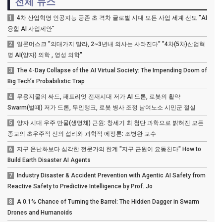
전체 뉴스
1
4차 산업혁명 인공지능 공존 초 격차 글로벌 시대 모든 사업 세계 선도 "AI
융합 AI 사업제안"
2
일론머스크 "의대가지 말라, 2~3년내 의사는 사라진다" "4차(5차)산업혁
명 AI(양자) 의학 , 영성 의학"
3
The 4-Day Collapse of the AI Virtual Society: The Impending Doom of
Big Tech’s Probabilistic Trap
4
무용지물의 싸드, 패트리엇 전재시대 저가 AI 드론, 로봇의 활약
Swarm(벌떼) 저가 드론, 무인탱크, 로봇 병사 조정 남여노소 시민군 절실
5
양자 시대 우주 만물(생명체) 근원: 창세기 최 첨단 과학으로 밝혀진 모든
종교의 초우주적 신의 섭리와 과학적 에정론: 조병완 교수
6
지구 온난화보다 심각한 전문가의 한계 "지구 근원이 요동친다" How to
Build Earth Disaster AI Agents
7
Industry Disaster & Accident Prevention with Agentic AI Safety from
Reactive Safety to Predictive Intelligence by Prof. Jo
8
A 0.1% Chance of Turning the Barrel: The Hidden Dagger in Swarm
Drones and Humanoids