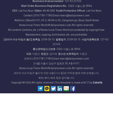
Business license number
127-42-22143
Mail-Order Business Registration No.
2022-서울노원-0946
CEO
Lee Yun Keun
Editor
MI AE KIM
Youth Protection Officer
Lee Yun Keun
Contact | 070-7781-7780 Email news@dailycoinews.com
Address | [Seoul] 4151, 4F IL-WON-ro 35, Gangnam-gu, Seoul, South Korea
Korea Issue Times World © dailycoinews.com All rights reserved.
All contents (articles, etc.) of Korea Issue Times World are protected by copyright law.
Reproduction, copying, distribution, etc. are prohibited.
[코리아 이슈 타임즈 월드] 등록일
2018-03-15
발행일자
2018-03-15
사업자등록번호
127-42-
22143
통신판매업신고번호
2022-서울노원-0946
대표
이윤근
편집인
김미애
청소년 보호책임자
이윤근
연락처 | 070-7781-7780 Email news@dailycoinews.com
[서울] 서울시 강남구 일원로 35, 4층 4151
Korea Issue Times World © dailycoinews.com All rights reserved.
코리아 이슈 타임즈 월드의 모든 내용(기사 등)은 저작권 법에 의해 보호됩니다.
복제, 복사, 배포 등은 금지됩니다.
Copyright ©
2026 All rights reserved | This template is made with
by
Colorlib