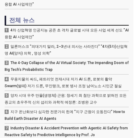
융합 AI 사업제안"
전체 뉴스
1
4차 산업혁명 인공지능 공존 초 격차 글로벌 시대 모든 사업 세계 선도 "AI
융합 AI 사업제안"
2
일론머스크 "의대가지 말라, 2~3년내 의사는 사라진다" "4차(5차)산업혁
명 AI(양자) 의학 , 영성 의학"
3
The 4-Day Collapse of the AI Virtual Society: The Impending Doom of
Big Tech’s Probabilistic Trap
4
무용지물의 싸드, 패트리엇 전재시대 저가 AI 드론, 로봇의 활약
Swarm(벌떼) 저가 드론, 무인탱크, 로봇 병사 조정 남여노소 시민군 절실
5
양자 시대 우주 만물(생명체) 근원: 창세기 최 첨단 과학으로 밝혀진 모든
종교의 초우주적 신의 섭리와 과학적 에정론: 조병완 교수
6
지구 온난화보다 심각한 전문가의 한계 "지구 근원이 요동친다" How to
Build Earth Disaster AI Agents
7
Industry Disaster & Accident Prevention with Agentic AI Safety from
Reactive Safety to Predictive Intelligence by Prof. Jo