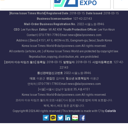
[Korea Issue Times World] Registered Date
2018-03-15
Date Issued
2018-03-15
Business license number
127-42-22143
Mail-Order Business Registration No.
2022-서울노원-0946
CEO
Lee Yun Keun
Editor
MI AE KIM
Youth Protection Officer
Lee Yun Keun
Contact | 070-7781-7780 Email news@dailycoinews.com
Address | [Seoul] 4151, 4F IL-WON-ro 35, Gangnam-gu, Seoul, South Korea
Korea Issue Times World © dailycoinews.com All rights reserved.
All contents (articles, etc.) of Korea Issue Times World are protected by copyright law.
Reproduction, copying, distribution, etc. are prohibited.
[코리아 이슈 타임즈 월드] 등록일
2018-03-15
발행일자
2018-03-15
사업자등록번호
127-42-
22143
통신판매업신고번호
2022-서울노원-0946
대표
이윤근
편집인
김미애
청소년 보호책임자
이윤근
연락처 | 070-7781-7780 Email news@dailycoinews.com
[서울] 서울시 강남구 일원로 35, 4층 4151
Korea Issue Times World © dailycoinews.com All rights reserved.
코리아 이슈 타임즈 월드의 모든 내용(기사 등)은 저작권 법에 의해 보호됩니다.
복제, 복사, 배포 등은 금지됩니다.
Copyright ©
2026 All rights reserved | This template is made with
by
Colorlib