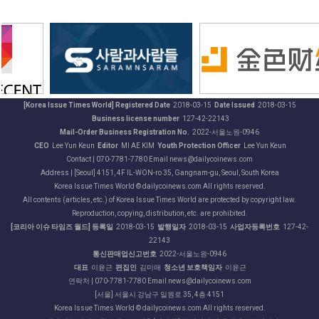
[Korea Issue Times World] Registered Date
2018-03-15
Date Issued
2018-03-15
Business license number
127-42-22143
Mail-Order Business Registration No.
2022-서울노원-0946
CEO
Lee Yun Keun
Editor
MI AE KIM
Youth Protection Officer
Lee Yun Keun
Contact | 070-7781-7780 Email news@dailycoinews.com
Address | [Seoul] 4151, 4F IL-WON-ro 35, Gangnam-gu, Seoul, South Korea
Korea Issue Times World © dailycoinews.com All rights reserved.
All contents (articles, etc.) of Korea Issue Times World are protected by copyright law.
Reproduction, copying, distribution, etc. are prohibited.
[코리아 이슈 타임즈 월드] 등록일
2018-03-15
발행일자
2018-03-15
사업자등록번호
127-42-
22143
통신판매업신고번호
2022-서울노원-0946
대표
이윤근
편집인
김미애
청소년 보호책임자
이윤근
연락처 | 070-7781-7780 Email news@dailycoinews.com
[서울] 서울시 강남구 일원로 35, 4층 4151
Korea Issue Times World © dailycoinews.com All rights reserved.