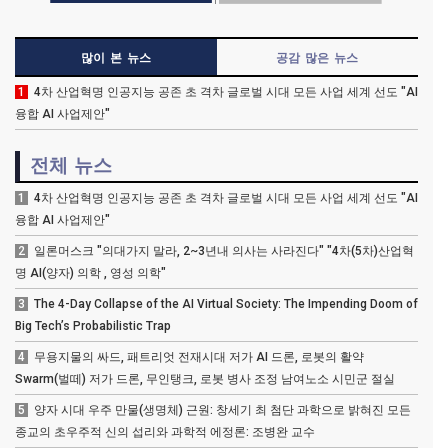
많이 본 뉴스
공감 많은 뉴스
1
4차 산업혁명 인공지능 공존 초 격차 글로벌 시대 모든 사업 세계 선도 "AI
융합 AI 사업제안"
전체 뉴스
1
4차 산업혁명 인공지능 공존 초 격차 글로벌 시대 모든 사업 세계 선도 "AI
융합 AI 사업제안"
2
일론머스크 "의대가지 말라, 2~3년내 의사는 사라진다" "4차(5차)산업혁
명 AI(양자) 의학 , 영성 의학"
3
The 4-Day Collapse of the AI Virtual Society: The Impending Doom of
Big Tech’s Probabilistic Trap
4
무용지물의 싸드, 패트리엇 전재시대 저가 AI 드론, 로봇의 활약
Swarm(벌떼) 저가 드론, 무인탱크, 로봇 병사 조정 남여노소 시민군 절실
5
양자 시대 우주 만물(생명체) 근원: 창세기 최 첨단 과학으로 밝혀진 모든
종교의 초우주적 신의 섭리와 과학적 에정론: 조병완 교수