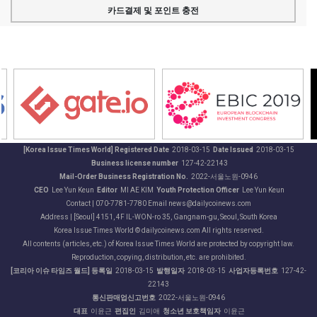
카드결제 및 포인트 충전
[Korea Issue Times World] Registered Date
2018-03-15
Date Issued
2018-03-15
Business license number
127-42-22143
Mail-Order Business Registration No.
2022-서울노원-0946
CEO
Lee Yun Keun
Editor
MI AE KIM
Youth Protection Officer
Lee Yun Keun
Contact | 070-7781-7780 Email news@dailycoinews.com
Address | [Seoul] 4151, 4F IL-WON-ro 35, Gangnam-gu, Seoul, South Korea
Korea Issue Times World © dailycoinews.com All rights reserved.
All contents (articles, etc.) of Korea Issue Times World are protected by copyright law.
Reproduction, copying, distribution, etc. are prohibited.
[코리아 이슈 타임즈 월드] 등록일
2018-03-15
발행일자
2018-03-15
사업자등록번호
127-42-
22143
통신판매업신고번호
2022-서울노원-0946
대표
이윤근
편집인
김미애
청소년 보호책임자
이윤근