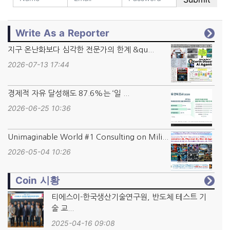
Write As a Reporter
지구 온난화보다 심각한 전문가의 한계 &qu...
2026-07-13 17:44
경제적 자유 달성해도 87.6%는 ‘일 ...
2026-06-25 10:36
Unimaginable World #1 Consulting on Mili...
2026-05-04 10:26
Coin 시황
티에스이-한국생산기술연구원, 반도체 테스트 기
술 교...
2025-04-16 09:08