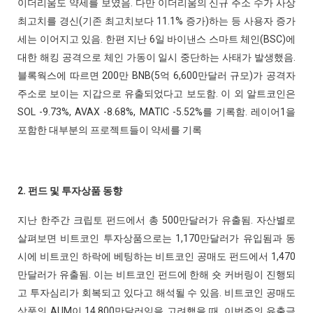
이더리움도 약세를 보였음. 다만 이더리움의 신규 주소 수가 사상
최고치를 경신(기존 최고치보다 11.1% 증가)하는 등 사용자 증가
세는 이어지고 있음. 한편 지난 6일 바이낸스 스마트 체인(BSC)에
대한 해킹 공격으로 체인 가동이 일시 중단하는 사태가 발생했음.
블록웍스에 따르면 200만 BNB(5억 6,600만달러 규모)가 공격자
주소로 보이는 지갑으로 유출되었다고 보도함. 이 외 알트코인은
SOL -9.73%, AVAX -8.68%, MATIC -5.52%를 기록함. 레이어1을
포함한 대부분의 프로젝트들이 약세를 기록
2. 펀드 및 투자상품 동향
지난 한주간 크립토 펀드에서 총 500만달러가 유출됨. 자산별로
살펴보면 비트코인 투자상품으로는 1,170만달러가 유입됨과 동
시에 비트코인 하락에 베팅하는 비트코인 공매도 펀드에서 1,470
만달러가 유출됨. 이는 비트코인 펀드에 한해 숏 커버링이 진행되
고 투자심리가 회복되고 있다고 해석될 수 있음. 비트코인 공매도
상품의 AUM이 14,800만달러임을 고려했을 때, 이번주의 유출금