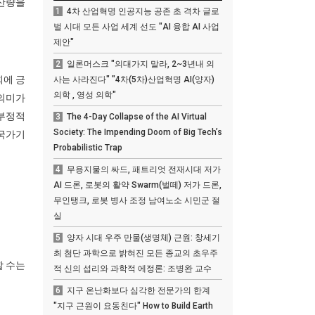
생산량을
1
4차 산업혁명 인공지능 공존 초 격차 글로
벌 시대 모든 사업 세계 선도 "AI 융합 AI 사업
제안"
2
일론머스크 "의대가지 말라, 2~3년내 의
회에 긍
사는 사라진다" "4차(5차)산업혁명 AI(양자)
의학 , 영성 의학"
 의미가
 부정적
3
The 4-Day Collapse of the AI Virtual
Society: The Impending Doom of Big Tech’s
 국가기
Probabilistic Trap
4
무용지물의 싸드, 패트리엇 전재시대 저가
AI 드론, 로봇의 활약 Swarm(벌떼) 저가 드론,
무인탱크, 로봇 병사 조정 남여노소 시민군 절
실
5
양자 시대 우주 만물(생명체) 근원: 창세기
최 첨단 과학으로 밝혀진 모든 종교의 초우주
할 수는
적 신의 섭리와 과학적 에정론: 조병완 교수
6
지구 온난화보다 심각한 전문가의 한계
"지구 근원이 요동친다" How to Build Earth