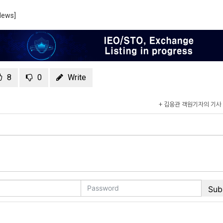
 News]
8
0
Write
+ 김응관 객원기자의 기사