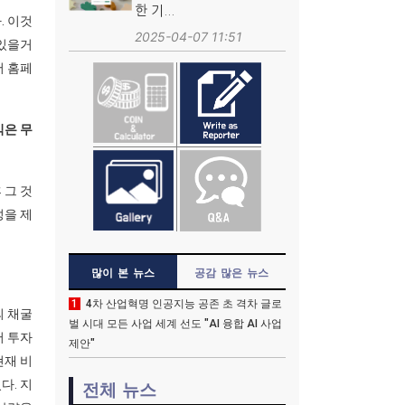
한 기...
. 이것
2025-04-07 11:51
 있을거
어 홈페
익은 무
 그 것
성을 제
많이 본 뉴스
공감 많은 뉴스
1
4차 산업혁명 인공지능 공존 초 격차 글로
의 채굴
벌 시대 모든 사업 세계 선도 "AI 융합 AI 사업
서 투자
제안"
현재 비
다. 지
전체 뉴스