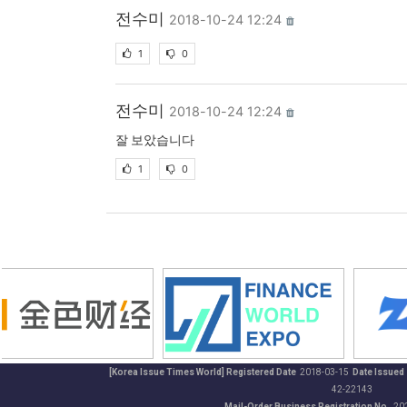
전수미
2018-10-24 12:24
1
0
전수미
2018-10-24 12:24
잘 보았습니다
1
0
[Korea Issue Times World] Registered Date
2018-03-15
Date Issued
42-22143
Mail-Order Business Registration No.
20