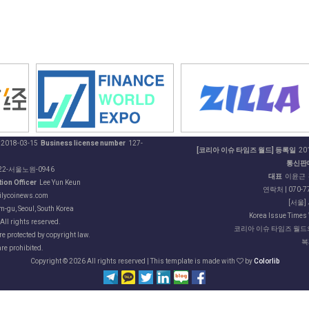
2018-03-15
Business license number
127-
[코리아 이슈 타임즈 월드] 등록일
201
통신판
22-서울노원-0946
대표
이윤근
ion Officer
Lee Yun Keun
연락처 | 070-77
ilycoinews.com
[서울]
-gu, Seoul, South Korea
Korea Issue Times 
ll rights reserved.
코리아 이슈 타임즈 월드의
are protected by copyright law.
복
are prohibited.
Copyright ©
2026 All rights reserved | This template is made with
by
Colorlib