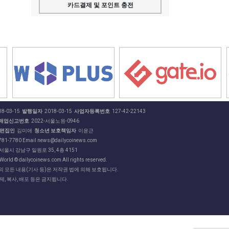
카드결제 및 포인트 충전
8-03-15
발행일자
2018-03-15
사업자등록번호
127-42-22143
매업신고번호
2022-서울노원-0946
편집인
김미애
청소년 보호책임자
이윤근
81-7780 Email news@dailycoinews.com
 서울시 강남구 일원로 35, 4층 4151
World © dailycoinews.com All rights reserved.
 모든 내용(기사 등)은 저작권 법에 의해 보호됩니다.
제, 복사, 배포 등은 금지됩니다.