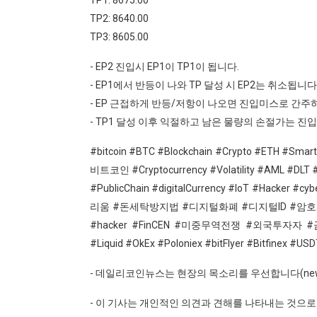
TP2: 8640.00
TP3: 8605.00
- EP2 진입시 EP1이 TP1이 됩니다.
- EP1에서 반등이 나와 TP 달성 시 EP2는 취소됩니다
- EP 근접하게 반등/저항이 나오면 진입미스로 간주
- TP1 달성 이후 익절하고 남은 물량의 손절가는 진
#bitcoin #BTC #Blockchain #Crypto #ETH #S
비트코인 #Cryptocurrency #Volatility #AML #DLT #L
#PublicChain #digitalCurrency #IoT #Hacker #c
리움 #돈세탁방지법 #디지털화폐 #디지털ID #암호화폐지갑 #cry
#hacker #FinCEN #미중무역전쟁 #외국투자자 #금융
#Liquid #OkEx #Poloniex #bitFlyer #Bitfinex #US
- 데일리코인뉴스는 현장의 목소리를 우선합니다(news@da
- 이 기사는 개인적인 의견과 견해를 나타내는 것으로 