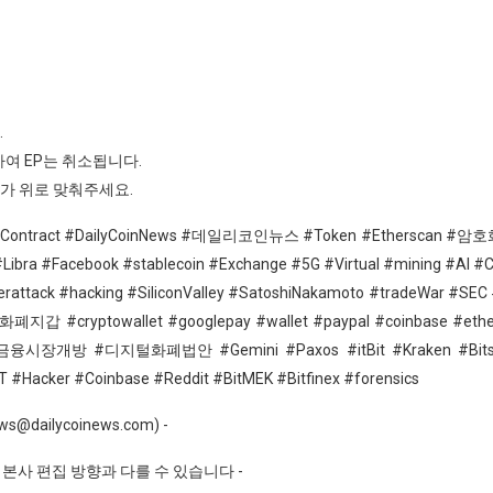
.
하여 EP는 취소됩니다.
입가 위로 맞춰주세요.
martContract #DailyCoinNews #데일리코인뉴스 #Token #Etherscan #암
ibra #Facebook #stablecoin #Exchange #5G #Virtual #mining #AI #C
yberattack #hacking #SiliconValley #SatoshiNakamoto #tradeWar #S
ptowallet #googlepay #wallet #paypal #coinbase #eth
시장개방 #디지털화폐법안 #Gemini #Paxos #itBit #Kraken #Bits
DT #Hacker #Coinbase #Reddit #BitMEK #Bitfinex #forensics
ilycoinews.com) -
본사 편집 방향과 다를 수 있습니다 -