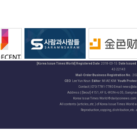
[Korea Issue Times World] Registered Date
2018-03-15
Date Issued
42-22143
Mail-Order Business Registration No.
20
CEO
Lee Yun Keun
Editor
MI AE KIM
Youth Protect
Contact | 070-7781-7780 Email news@da
Address | [Seoul] 4151, 4F IL-WON-ro 35, Gangnam
Korea Issue Times World © dailycoinews.com A
All contents (articles, etc.) of Korea Issue Times World 
Reproduction, copying, distribution, etc. 