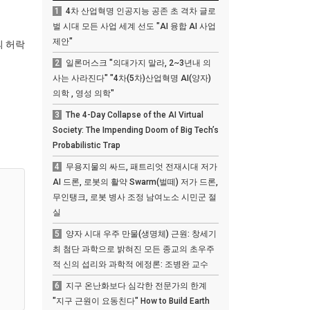
1
4차 산업혁명 인공지능 공존 초 격차 글로
벌 시대 모든 사업 세계 선도 "AI 융합 AI 사업
제안"
의 허락
2
일론머스크 "의대가지 말라, 2~3년내 의
사는 사라진다" "4차(5차)산업혁명 AI(양자)
의학 , 영성 의학"
3
The 4-Day Collapse of the AI Virtual
Society: The Impending Doom of Big Tech’s
Probabilistic Trap
4
무용지물의 싸드, 패트리엇 전재시대 저가
AI 드론, 로봇의 활약 Swarm(벌떼) 저가 드론,
무인탱크, 로봇 병사 조정 남여노소 시민군 절
실
5
양자 시대 우주 만물(생명체) 근원: 창세기
최 첨단 과학으로 밝혀진 모든 종교의 초우주
적 신의 섭리와 과학적 에정론: 조병완 교수
6
지구 온난화보다 심각한 전문가의 한계
"지구 근원이 요동친다" How to Build Earth