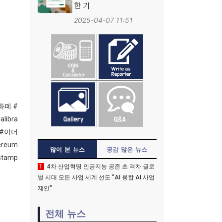
한 기...
2025-04-07 11:51
호화폐 #
alibra
EC #이더
ereum
많이 본 뉴스
공감 많은 뉴스
tamp
1
4차 산업혁명 인공지능 공존 초 격차 글로
벌 시대 모든 사업 세계 선도 "AI 융합 AI 사업
제안"
전체 뉴스