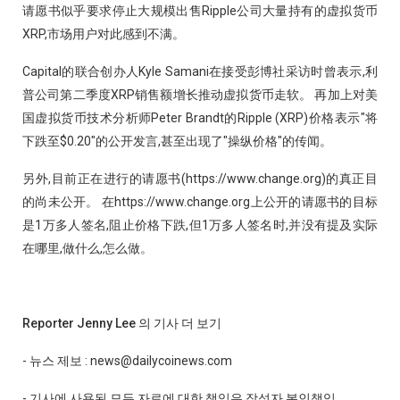
请愿书似乎要求停止大规模出售Ripple公司大量持有的虚拟货币
XRP,市场用户对此感到不满。
Capital的联合创办人Kyle Samani在接受彭博社采访时曾表示,利
普公司第二季度XRP销售额增长推动虚拟货币走软。 再加上对美
国虚拟货币技术分析师Peter Brandt的Ripple (XRP)价格表示"将
下跌至$0.20"的公开发言,甚至出现了"操纵价格"的传闻。
另外,目前正在进行的请愿书(https://www.change.org)的真正目
的尚未公开。 在https://www.change.org上公开的请愿书的目标
是1万多人签名,阻止价格下跌,但1万多人签名时,并没有提及实际
在哪里,做什么,怎么做。
Reporter Jenny Lee 의 기사 더 보기
- 뉴스 제보 : news@dailycoinews.com
- 기사에 사용된 모든 자료에 대한 책임은 작성자 본인책임