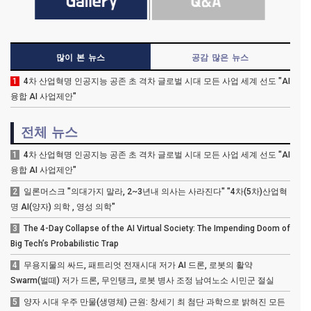
많이 본 뉴스
공감 많은 뉴스
1
4차 산업혁명 인공지능 공존 초 격차 글로벌 시대 모든 사업 세계 선도 "AI
융합 AI 사업제안"
전체 뉴스
1
4차 산업혁명 인공지능 공존 초 격차 글로벌 시대 모든 사업 세계 선도 "AI
융합 AI 사업제안"
2
일론머스크 "의대가지 말라, 2~3년내 의사는 사라진다" "4차(5차)산업혁
명 AI(양자) 의학 , 영성 의학"
3
The 4-Day Collapse of the AI Virtual Society: The Impending Doom of
Big Tech’s Probabilistic Trap
4
무용지물의 싸드, 패트리엇 전재시대 저가 AI 드론, 로봇의 활약
Swarm(벌떼) 저가 드론, 무인탱크, 로봇 병사 조정 남여노소 시민군 절실
5
양자 시대 우주 만물(생명체) 근원: 창세기 최 첨단 과학으로 밝혀진 모든