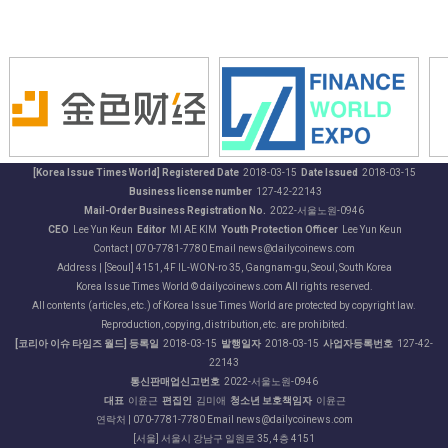
[Korea Issue Times World] Registered Date
2018-03-15
Date Issued
2018-03-15
Business license number
127-42-22143
Mail-Order Business Registration No.
2022-서울노원-0946
CEO
Lee Yun Keun
Editor
MI AE KIM
Youth Protection Officer
Lee Yun Keun
Contact | 070-7781-7780 Email news@dailycoinews.com
Address | [Seoul] 4151, 4F IL-WON-ro 35, Gangnam-gu, Seoul, South Korea
Korea Issue Times World © dailycoinews.com All rights reserved.
All contents (articles, etc.) of Korea Issue Times World are protected by copyright law.
Reproduction, copying, distribution, etc. are prohibited.
[코리아 이슈 타임즈 월드] 등록일
2018-03-15
발행일자
2018-03-15
사업자등록번호
127-42-
22143
통신판매업신고번호
2022-서울노원-0946
대표
이윤근
편집인
김미애
청소년 보호책임자
이윤근
연락처 | 070-7781-7780 Email news@dailycoinews.com
[서울] 서울시 강남구 일원로 35, 4층 4151