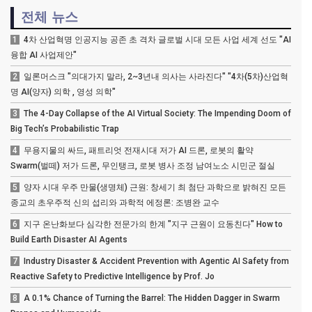
전체 뉴스
1
4차 산업혁명 인공지능 공존 초 격차 글로벌 시대 모든 사업 세계 선도 "AI
융합 AI 사업제안"
2
일론머스크 "의대가지 말라, 2~3년내 의사는 사라진다" "4차(5차)산업혁
명 AI(양자) 의학 , 영성 의학"
3
The 4-Day Collapse of the AI Virtual Society: The Impending Doom of
Big Tech’s Probabilistic Trap
4
무용지물의 싸드, 패트리엇 전재시대 저가 AI 드론, 로봇의 활약
Swarm(벌떼) 저가 드론, 무인탱크, 로봇 병사 조정 남여노소 시민군 절실
5
양자 시대 우주 만물(생명체) 근원: 창세기 최 첨단 과학으로 밝혀진 모든
종교의 초우주적 신의 섭리와 과학적 에정론: 조병완 교수
6
지구 온난화보다 심각한 전문가의 한계 "지구 근원이 요동친다" How to
Build Earth Disaster AI Agents
7
Industry Disaster & Accident Prevention with Agentic AI Safety from
Reactive Safety to Predictive Intelligence by Prof. Jo
8
A 0.1% Chance of Turning the Barrel: The Hidden Dagger in Swarm