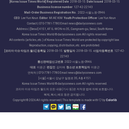
[Korea Issue Times World] Registered Date
2018-03-15
Date Issued
2018-03-15
Business license number
127-42-22143
Mail-Order Business Registration No.
2022-서울노원-0946
CEO
Lee Yun Keun
Editor
MI AE KIM
Youth Protection Officer
Lee Yun Keun
Contact | 070-7781-7780 Email news@dailycoinews.com
Address | [Seoul] 4151, 4F IL-WON-ro 35, Gangnam-gu, Seoul, South Korea
Korea Issue Times World © dailycoinews.com All rights reserved.
All contents (articles, etc.) of Korea Issue Times World are protected by copyright law.
Reproduction, copying, distribution, etc. are prohibited.
[코리아 이슈 타임즈 월드] 등록일
2018-03-15
발행일자
2018-03-15
사업자등록번호
127-42-
22143
통신판매업신고번호
2022-서울노원-0946
대표
이윤근
편집인
김미애
청소년 보호책임자
이윤근
연락처 | 070-7781-7780 Email news@dailycoinews.com
[서울] 서울시 강남구 일원로 35, 4층 4151
Korea Issue Times World © dailycoinews.com All rights reserved.
코리아 이슈 타임즈 월드의 모든 내용(기사 등)은 저작권 법에 의해 보호됩니다.
복제, 복사, 배포 등은 금지됩니다.
Copyright ©
2026 All rights reserved | This template is made with
by
Colorlib