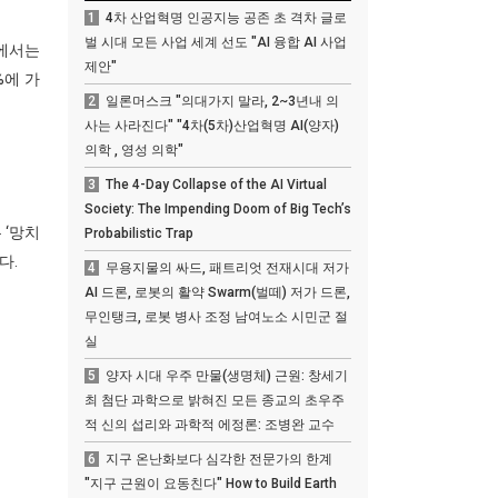
1
4차 산업혁명 인공지능 공존 초 격차 글로
벌 시대 모든 사업 세계 선도 "AI 융합 AI 사업
보에서는
제안"
%에 가
2
일론머스크 "의대가지 말라, 2~3년내 의
사는 사라진다" "4차(5차)산업혁명 AI(양자)
의학 , 영성 의학"
3
The 4-Day Collapse of the AI Virtual
Society: The Impending Doom of Big Tech’s
 ‘망치
Probabilistic Trap
다.
4
무용지물의 싸드, 패트리엇 전재시대 저가
AI 드론, 로봇의 활약 Swarm(벌떼) 저가 드론,
무인탱크, 로봇 병사 조정 남여노소 시민군 절
실
5
양자 시대 우주 만물(생명체) 근원: 창세기
최 첨단 과학으로 밝혀진 모든 종교의 초우주
적 신의 섭리와 과학적 에정론: 조병완 교수
6
지구 온난화보다 심각한 전문가의 한계
"지구 근원이 요동친다" How to Build Earth