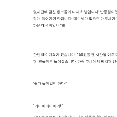
몇시간에 걸친 횡보끝에 다시 하방입니다! 반등점이
절대 들어가면 안됩니다. 매수세가 없으면 매도세가 강하
까운 대폭락입니다!!
한번 매수기회가 왔습니다. 150원을 깬 시간봉 이후
형’ 캔들이 만들어졌습니다. 하락 추세에서 망치형 캔
‘좋다 들어갈만 하다!!’
"커어어어어어억!!"
짧은 손절로 빠져나옵니다. 다음 캔들을 확인해보면..