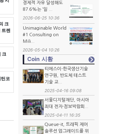
명 시
경제적 자유 달성해도
87.6%는 ‘일 ...
2026-06-25 10:36
의 크
Unimaginable World
리 트렌
#1 Consulting on
Mili...
2026-05-04 10:26
 크
Coin 시황
티에스이-한국생산기술
연구원, 반도체 테스트
캡틴코
기술 교...
2025-04-16 09:08
서울디지털재단, 아시아
최대 전자·정보박람회...
2025-04-11 16:35
Queue-it, 트래픽 제어
솔루션 업그레이드를 위