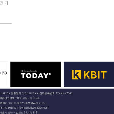
면 되
8-03-15
발행일자
2018-03-15
사업자등록번호
127-42-22143
매업신고번호
2022-서울노원-0946
편집인
김미애
청소년 보호책임자
이윤근
81-7780 Email news@dailycoinews.com
 서울시 강남구 일원로 35, 4층 4151