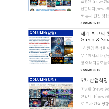
조병완 (news@
선합니다(news@d
로 본사 편집 방향
0 COMMENTS
COLUMN(칼럼)
세계 최고의 친
Green & Smar
- 친환경 목적을 위
우주에서의 태양광
형 에너지를모듈식 L
0 COMMENTS
COLUMN(칼럼)
5차 산업혁명 
조병완 (news@
선합니다(news@d
로 본사 편집 방향