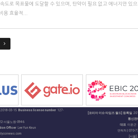
 속도로 목표물에 도달할 수 있으며, 탄약이 필요 없고 에너지만 있으
용 효율적...
2018-03-15
Business license number
127-
[코리아 이슈 타임즈 월드] 등록일
201
통신판
22-서울노원-0946
대표
이윤근
ion Officer
Lee Yun Keun
연락처 | 070-77
ilycoinews.com
[서울]