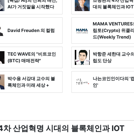
[특집/ AI]의 신뢰의 배신,
조병완의 4차 산업혁
AI가 거짓말을 시작했다
대의 블록체인과 IOT
MAMA VENTURES
David Freuden 의 컬럼
립토(Crypto) 위클
드(Weekly Trend)
TEC WAVE의 "비트코인
박항준 세한대 교수의
(BTC) 매매전략"
립도 단상
박수용 서강대 교수의 블
나는코인인이다의 '
록체인과 미래 세상 +
인'
4차 산업혁명 시대의 블록체인과 IOT