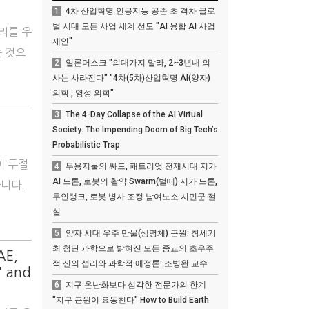
1
4차 산업혁명 인공지능 공존 초 격차 글로
벌 시대 모든 사업 세계 선도 "AI 융합 AI 사업
소리를 우
제안"
는 것으
2
일론머스크 "의대가지 말라, 2~3년내 의
사는 사라진다" "4차(5차)산업혁명 AI(양자)
의학 , 영성 의학"
3
The 4-Day Collapse of the AI Virtual
Society: The Impending Doom of Big Tech’s
Probabilistic Trap
이 두절
4
무용지물의 싸드, 패트리엇 전재시대 저가
AI 드론, 로봇의 활약 Swarm(벌떼) 저가 드론,
니다.
무인탱크, 로봇 병사 조정 남여노소 시민군 절
실
5
양자 시대 우주 만물(생명체) 근원: 창세기
최 첨단 과학으로 밝혀진 모든 종교의 초우주
AE,
적 신의 섭리와 과학적 에정론: 조병완 교수
" and
6
지구 온난화보다 심각한 전문가의 한계
"지구 근원이 요동친다" How to Build Earth