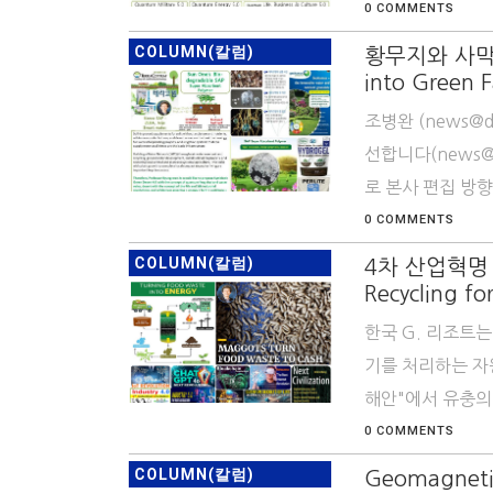
0 COMMENTS
COLUMN(칼럼)
황무지와 사막을 
into Green 
조병완 (news@
선합니다(news@d
로 본사 편집 방향
0 COMMENTS
COLUMN(칼럼)
4차 산업혁명 
Recycling f
한국 G. 리조트
기를 처리하는 자
해안"에서 유충의 
0 COMMENTS
COLUMN(칼럼)
Geomagnet