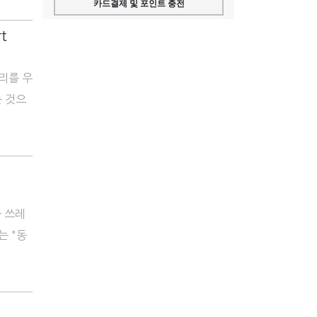
카드결제 및 포인트 충전
t
소리를 우
는 것으
물 쓰레
는 "동