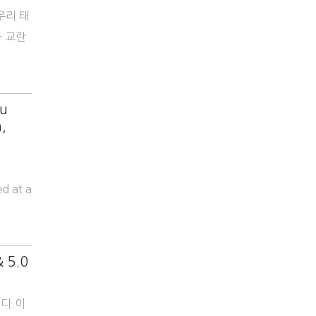
우리 태
파 교란
bu
,
d at a
& 5.0
니다.이