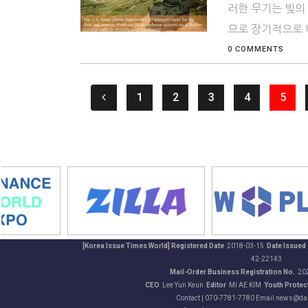
러한 무기는 빛의
므로 장기적으로 비
0 COMMENTS
1
2
3
4
5
[Korea Issue Times World] Registered Date
2018-03-15
Date Issued
42-22143
Mail-Order Business Registration No.
20
CEO
Lee Yun Keun
Editor
MI AE KIM
Youth Protect
Contact | 070-7781-7780 Email news@da