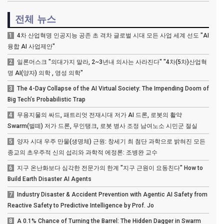
전체 뉴스
1
4차 산업혁명 인공지능 공존 초 격차 글로벌 시대 모든 사업 세계 선도 "AI
융합 AI 사업제안"
2
일론머스크 "의대가지 말라, 2~3년내 의사는 사라진다" "4차(5차)산업혁
명 AI(양자) 의학 , 영성 의학"
3
The 4-Day Collapse of the AI Virtual Society: The Impending Doom of
Big Tech’s Probabilistic Trap
4
무용지물의 싸드, 패트리엇 전재시대 저가 AI 드론, 로봇의 활약
Swarm(벌떼) 저가 드론, 무인탱크, 로봇 병사 조정 남여노소 시민군 절실
5
양자 시대 우주 만물(생명체) 근원: 창세기 최 첨단 과학으로 밝혀진 모든
종교의 초우주적 신의 섭리와 과학적 에정론: 조병완 교수
6
지구 온난화보다 심각한 전문가의 한계 "지구 근원이 요동친다" How to
Build Earth Disaster AI Agents
7
Industry Disaster & Accident Prevention with Agentic AI Safety from
Reactive Safety to Predictive Intelligence by Prof. Jo
8
A 0.1% Chance of Turning the Barrel: The Hidden Dagger in Swarm