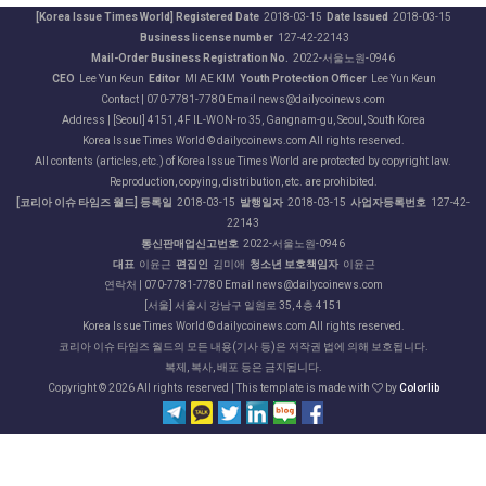
[Korea Issue Times World] Registered Date
2018-03-15
Date Issued
2018-03-15
Business license number
127-42-22143
Mail-Order Business Registration No.
2022-서울노원-0946
CEO
Lee Yun Keun
Editor
MI AE KIM
Youth Protection Officer
Lee Yun Keun
Contact | 070-7781-7780 Email news@dailycoinews.com
Address | [Seoul] 4151, 4F IL-WON-ro 35, Gangnam-gu, Seoul, South Korea
Korea Issue Times World © dailycoinews.com All rights reserved.
All contents (articles, etc.) of Korea Issue Times World are protected by copyright law.
Reproduction, copying, distribution, etc. are prohibited.
[코리아 이슈 타임즈 월드] 등록일
2018-03-15
발행일자
2018-03-15
사업자등록번호
127-42-
22143
통신판매업신고번호
2022-서울노원-0946
대표
이윤근
편집인
김미애
청소년 보호책임자
이윤근
연락처 | 070-7781-7780 Email news@dailycoinews.com
[서울] 서울시 강남구 일원로 35, 4층 4151
Korea Issue Times World © dailycoinews.com All rights reserved.
코리아 이슈 타임즈 월드의 모든 내용(기사 등)은 저작권 법에 의해 보호됩니다.
복제, 복사, 배포 등은 금지됩니다.
Copyright ©
2026 All rights reserved | This template is made with
by
Colorlib