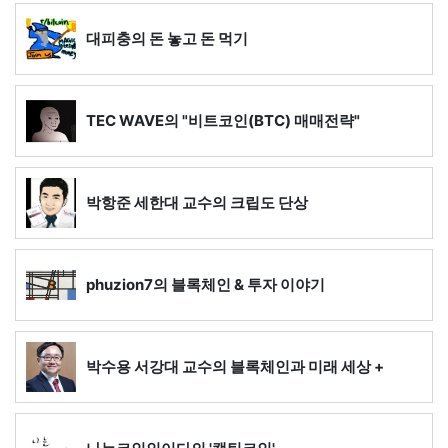
대피충의 돈 놓고 돈 먹기
TEC WAVE의 "비트코인(BTC) 매매전략"
박항준 세한대 교수의 크립도 단상
phuzion7의 블록체인 & 투자 이야기
박수용 서강대 교수의 블록체인과 미래 세상 +