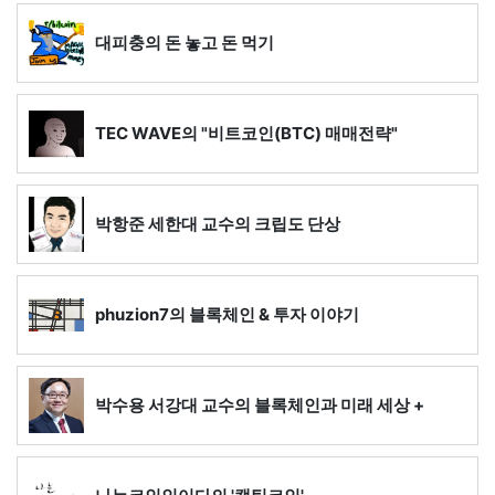
대피충의 돈 놓고 돈 먹기
TEC WAVE의 "비트코인(BTC) 매매전략"
박항준 세한대 교수의 크립도 단상
phuzion7의 블록체인 & 투자 이야기
박수용 서강대 교수의 블록체인과 미래 세상 +