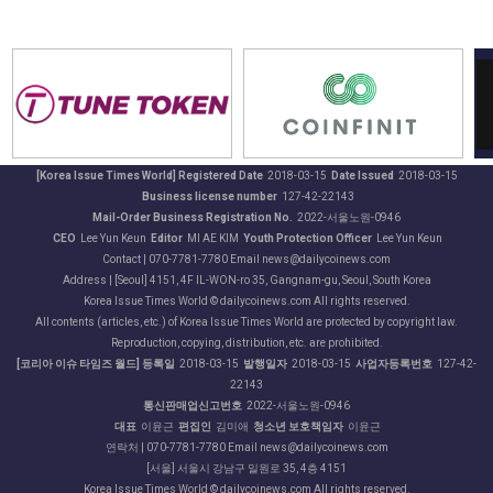
[Korea Issue Times World] Registered Date
2018-03-15
Date Issued
2018-03-15
Business license number
127-42-22143
Mail-Order Business Registration No.
2022-서울노원-0946
CEO
Lee Yun Keun
Editor
MI AE KIM
Youth Protection Officer
Lee Yun Keun
Contact | 070-7781-7780 Email news@dailycoinews.com
Address | [Seoul] 4151, 4F IL-WON-ro 35, Gangnam-gu, Seoul, South Korea
Korea Issue Times World © dailycoinews.com All rights reserved.
All contents (articles, etc.) of Korea Issue Times World are protected by copyright law.
Reproduction, copying, distribution, etc. are prohibited.
[코리아 이슈 타임즈 월드] 등록일
2018-03-15
발행일자
2018-03-15
사업자등록번호
127-42-
22143
통신판매업신고번호
2022-서울노원-0946
대표
이윤근
편집인
김미애
청소년 보호책임자
이윤근
연락처 | 070-7781-7780 Email news@dailycoinews.com
[서울] 서울시 강남구 일원로 35, 4층 4151
Korea Issue Times World © dailycoinews.com All rights reserved.