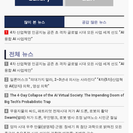
많이 본 뉴스
공감 많은 뉴스
1
4차 산업혁명 인공지능 공존 초 격차 글로벌 시대 모든 사업 세계 선도 "AI
융합 AI 사업제안"
전체 뉴스
1
4차 산업혁명 인공지능 공존 초 격차 글로벌 시대 모든 사업 세계 선도 "AI
융합 AI 사업제안"
2
일론머스크 "의대가지 말라, 2~3년내 의사는 사라진다" "4차(5차)산업혁
명 AI(양자) 의학 , 영성 의학"
3
The 4-Day Collapse of the AI Virtual Society: The Impending Doom of
Big Tech’s Probabilistic Trap
4
무용지물의 싸드, 패트리엇 전재시대 저가 AI 드론, 로봇의 활약
Swarm(벌떼) 저가 드론, 무인탱크, 로봇 병사 조정 남여노소 시민군 절실
5
양자 시대 우주 만물(생명체) 근원: 창세기 최 첨단 과학으로 밝혀진 모든