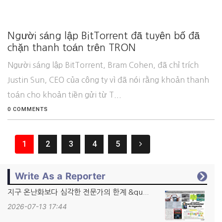
Người sáng lập BitTorrent đã tuyên bố đã
chặn thanh toán trên TRON
Người sáng lập BitTorrent, Bram Cohen, đã chỉ trích
Justin Sun, CEO của công ty vì đã nói rằng khoản thanh
toán cho khoản tiền gửi từ T...
0 COMMENTS
1
2
3
4
5
Write As a Reporter
지구 온난화보다 심각한 전문가의 한계 &qu...
2026-07-13 17:44