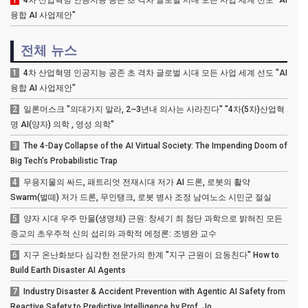
1
4차 산업혁명 인공지능 공존 초 격차 글로벌 시대 모든 사업 세계 선도 "AI
융합 AI 사업제안"
전체 뉴스
1
4차 산업혁명 인공지능 공존 초 격차 글로벌 시대 모든 사업 세계 선도 "AI
융합 AI 사업제안"
2
일론머스크 "의대가지 말라, 2~3년내 의사는 사라진다" "4차(5차)산업혁
명 AI(양자) 의학 , 영성 의학"
3
The 4-Day Collapse of the AI Virtual Society: The Impending Doom of
Big Tech’s Probabilistic Trap
4
무용지물의 싸드, 패트리엇 전재시대 저가 AI 드론, 로봇의 활약
Swarm(벌떼) 저가 드론, 무인탱크, 로봇 병사 조정 남여노소 시민군 절실
5
양자 시대 우주 만물(생명체) 근원: 창세기 최 첨단 과학으로 밝혀진 모든
종교의 초우주적 신의 섭리와 과학적 에정론: 조병완 교수
6
지구 온난화보다 심각한 전문가의 한계 "지구 근원이 요동친다" How to
Build Earth Disaster AI Agents
7
Industry Disaster & Accident Prevention with Agentic AI Safety from
Reactive Safety to Predictive Intelligence by Prof. Jo