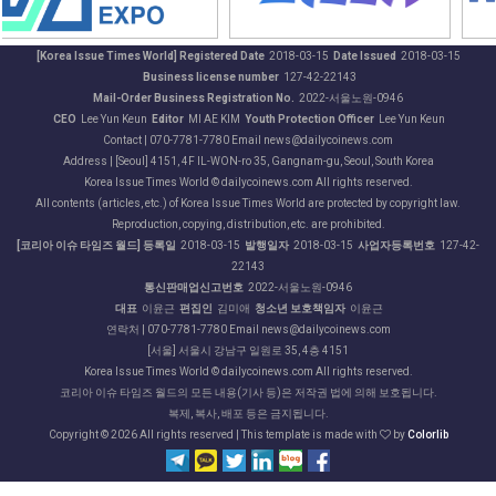
[Korea Issue Times World] Registered Date
2018-03-15
Date Issued
2018-03-15
Business license number
127-42-22143
Mail-Order Business Registration No.
2022-서울노원-0946
CEO
Lee Yun Keun
Editor
MI AE KIM
Youth Protection Officer
Lee Yun Keun
Contact | 070-7781-7780 Email news@dailycoinews.com
Address | [Seoul] 4151, 4F IL-WON-ro 35, Gangnam-gu, Seoul, South Korea
Korea Issue Times World © dailycoinews.com All rights reserved.
All contents (articles, etc.) of Korea Issue Times World are protected by copyright law.
Reproduction, copying, distribution, etc. are prohibited.
[코리아 이슈 타임즈 월드] 등록일
2018-03-15
발행일자
2018-03-15
사업자등록번호
127-42-
22143
통신판매업신고번호
2022-서울노원-0946
대표
이윤근
편집인
김미애
청소년 보호책임자
이윤근
연락처 | 070-7781-7780 Email news@dailycoinews.com
[서울] 서울시 강남구 일원로 35, 4층 4151
Korea Issue Times World © dailycoinews.com All rights reserved.
코리아 이슈 타임즈 월드의 모든 내용(기사 등)은 저작권 법에 의해 보호됩니다.
복제, 복사, 배포 등은 금지됩니다.
Copyright ©
2026 All rights reserved | This template is made with
by
Colorlib